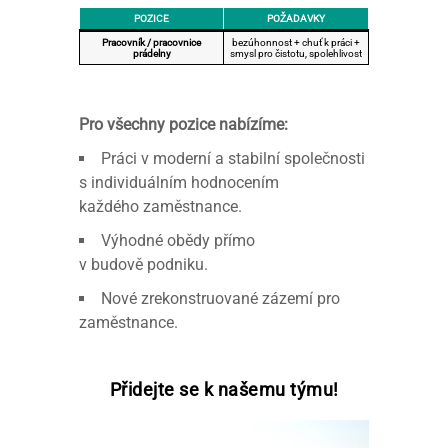
POZICE
POŽADAVKY
Pracovník / pracovnice
bezúhonnost + chuť k práci +
prádelny
smysl pro čistotu, spolehlivost
Pro všechny pozice nabízíme:
Práci v moderní a stabilní společnosti
s individuálním hodnocením
každého zaměstnance.
Výhodné obědy přímo
v budově podniku.
Nové zrekonstruované zázemí pro
zaměstnance.
Přidejte se k našemu týmu!